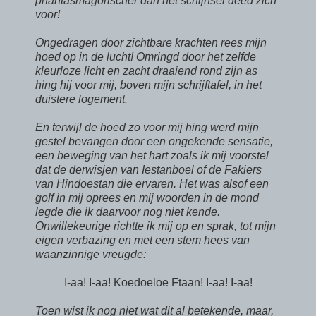
phantasmagorischer dan het schijnsel deed zich
voor!
Ongedragen door zichtbare krachten rees mijn
hoed op in de lucht! Omringd door het zelfde
kleurloze licht en zacht draaiend rond zijn as
hing hij voor mij, boven mijn schrijftafel, in het
duistere logement.
En terwijl de hoed zo voor mij hing werd mijn
gestel bevangen door een ongekende sensatie,
een beweging van het hart zoals ik mij voorstel
dat de derwisjen van Iestanboel of de Fakiers
van Hindoestan die ervaren. Het was alsof een
golf in mij oprees en mij woorden in de mond
legde die ik daarvoor nog niet kende.
Onwillekeurige richtte ik mij op en sprak, tot mijn
eigen verbazing en met een stem hees van
waanzinnige vreugde:
I-aa! I-aa! Koedoeloe Ftaan! I-aa! I-aa!
Toen wist ik nog niet wat dit al betekende, maar,